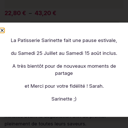
22,80
€
–
43,20
€
Quantité
La Patisserie Sarinette fait une pause estivale,
du Samedi 25 Juillet au Samedi 15 août inclus.
AJOUTER AU PANIER
A très bientôt pour de nouveaux moments de
partage
et Merci pour votre fidélité ! Sarah.
Conseils de dégustation :
Sarinette ;)
Produit à conserver entre 0 et 3°C. Il est préférable
de sortir les Mignardises du réfrigérateur 10
minutes avant la dégustation afin de profiter
pleinement de toutes leurs saveurs.