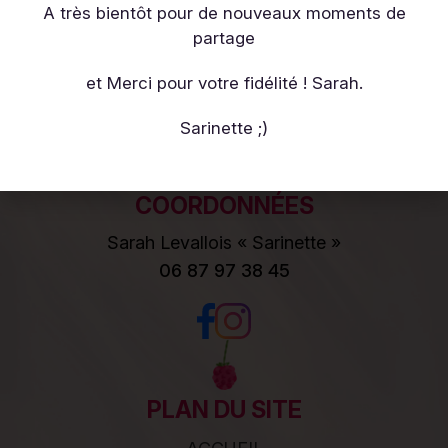
Sarinette, Pâtisserie Artisanale à
A très bientôt pour de nouveaux moments de
Cherbourg-en-Cotentin vous propose
partage
des gâteaux et autres gourmandises
et Merci pour votre fidélité ! Sarah.
en Click&Collect dans les points de
retrait
Sarinette ;)
COORDONNÉES
Sarah Levallois « Sarinette »
06 87 97 38 45
PLAN DU SITE